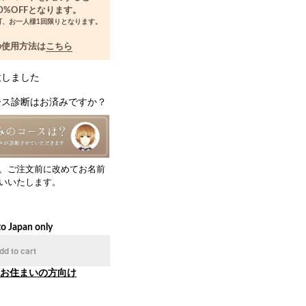
0%OFFとなります。
可、お一人様1回限りとなります。
の使用方法は
こちら
意しました
ース診断はお済みですか？
、ご注文前に改めてお名前
いいたします。
to Japan only
dd to cart
お住まいの方向け