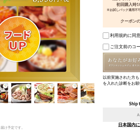
初回購入時1
※お試しパック適用不
クーポン
利用規約に同
ご注文前のコ
以前実施された方も
を入れた診断をお願
Ship 
A
日本国内に
お届け予定です。