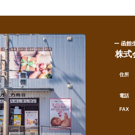
ー 函館
株式
住所
電話
FAX